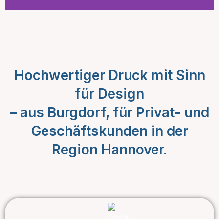
Druck &
Printshop
Hochwertiger Druck mit Sinn
Vom einzelnen
für Design
Druckstück bis zur
Großauflage – alles aus
– aus Burgdorf, für Privat- und
einer Hand.
Geschäftskunden in der
Region Hannover.
Jetzt Anfragen